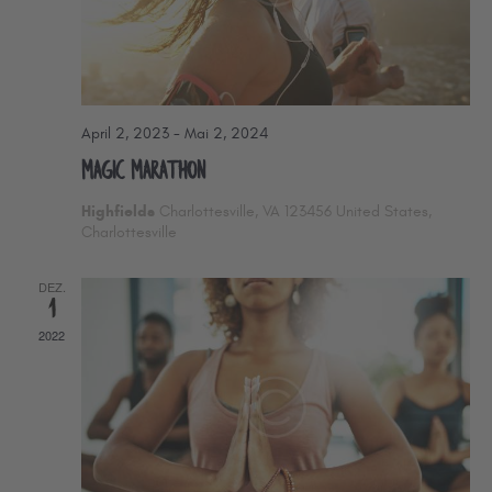
n
N
a
d
v
A
i
n
April 2, 2023
-
Mai 2, 2024
g
s
Magic Marathon
a
i
Highfields
Charlottesville, VA 123456 United States,
t
Charlottesville
c
i
h
DEZ.
o
1
t
n
2022
e
n
,
N