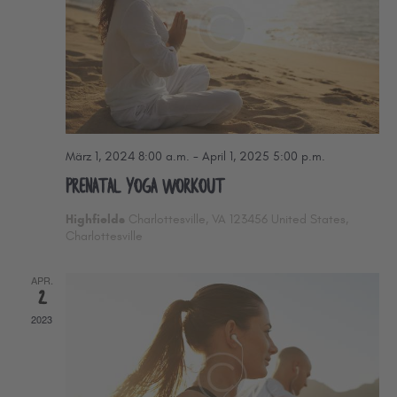
l
t
t
u
u
n
g
n
A
g
n
e
März 1, 2024 8:00 a.m.
-
April 1, 2025 5:00 p.m.
s
Prenatal Yoga Workout
n
i
S
Highfields
Charlottesville, VA 123456 United States,
c
Charlottesville
u
h
c
APR.
t
2
h
e
2023
e
n
u
-